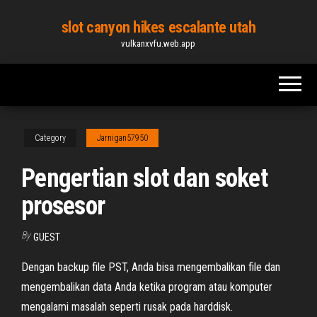
Skip
slot canyon hikes escalante utah
to
vulkanxvfu.web.app
the
content
Category
Jarnigan57950
Pengertian slot dan soket
prosesor
By
GUEST
Dengan backup file PST, Anda bisa mengembalikan file dan
mengembalikan data Anda ketika program atau komputer
mengalami masalah seperti rusak pada harddisk.