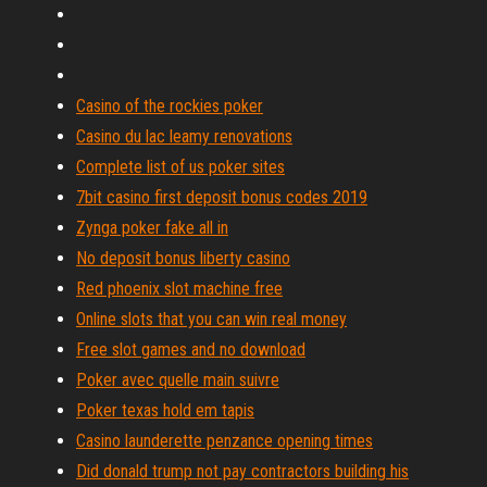
Casino of the rockies poker
Casino du lac leamy renovations
Complete list of us poker sites
7bit casino first deposit bonus codes 2019
Zynga poker fake all in
No deposit bonus liberty casino
Red phoenix slot machine free
Online slots that you can win real money
Free slot games and no download
Poker avec quelle main suivre
Poker texas hold em tapis
Casino launderette penzance opening times
Did donald trump not pay contractors building his