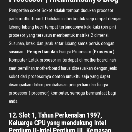
Pengertian soket Soket adalah tempat dudukan prosesor
pada motherboard. Dudukan ini berbentuk segi empat dengan
lubang-lubang kecil tempat tertancapnya kaki-kaki (pin-pin)
prosesor yang tersusun membentuk matriks 2 dimensi.
Susunan, letak, dan jarak antar lubang sama persis dengan
susunan...
Pengertian
dan
Fungsi Processor (
Prosesor
)
Komputer Letak prosesor ini terdapat di motherboard, nah
saat pemilihan motherboard harus disesuaikan dengan jenis
soket dari prosesornya contoh untukItu saja yang dapat
disampaikan dalam pembahasan pengertian dan fungsi
processor ( prosesor) komputer, semoga bermanfaat bagi
anda.
12. Slot 1, Tahun Perkenalan 1997,
Keluarga CPU yang mendukung Intel
Pentium II-Intel Pentium III, Kemasan