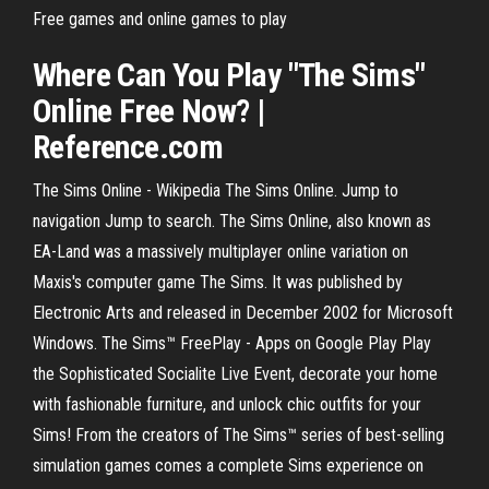
Free games and online games to play
Where Can You Play "The Sims"
Online Free Now? |
Reference.com
The Sims Online - Wikipedia The Sims Online. Jump to
navigation Jump to search. The Sims Online, also known as
EA-Land was a massively multiplayer online variation on
Maxis's computer game The Sims. It was published by
Electronic Arts and released in December 2002 for Microsoft
Windows. The Sims™ FreePlay - Apps on Google Play Play
the Sophisticated Socialite Live Event, decorate your home
with fashionable furniture, and unlock chic outfits for your
Sims! From the creators of The Sims™ series of best-selling
simulation games comes a complete Sims experience on