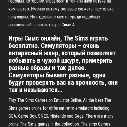
героями, которыми управляют в той или иной потехе на
компьютер. Именно потому ролевые сюжеты настолько
популярны. Но отдельное место среди подобных
развлечений занимают игры Симс 4...
Игры Симс онлайн, The Sims играть
бесплатно. Симуляторы – очень
интересный жанр, который позволяет
побывать в чужой шкуре, примерить
разные образы и так далее.
Симуляторы бывают разные, одни
будут проверять вас на прочность, они
так и называются...
Play The Sims Games on Emulator Online. All the best The
Sims games online for different retro emulators including
GBA, Game Boy, SNES, Nintendo and Sega. There are many
online The Sims games in the collection. The sims Games -