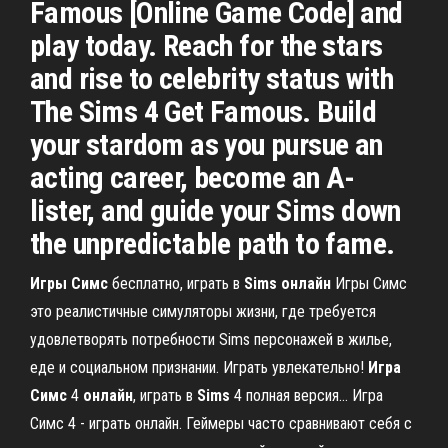
Famous [Online Game Code] and
play today. Reach for the stars
and rise to celebrity status with
The Sims 4 Get Famous. Build
your stardom as you pursue an
acting career, become an A-
lister, and guide your Sims down
the unpredictable path to fame.
Игры
Симс
бесплатно, играть в
Sims
онлайн
Игры Симс
это реалистичные симуляторы жизни, где требуется
удовлетворять потребности Sims персонажей в жилье,
еде и социальном признании. Играть увлекательно!
Игра
Симс
4
онлайн
, играть в
Sims
4 полная версия… Игра
Симс 4 - играть онлайн. Геймеры часто сравнивают себя с