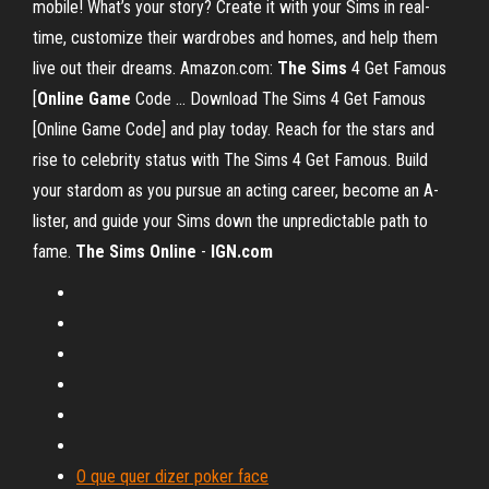
mobile! What’s your story? Create it with your Sims in real-
time, customize their wardrobes and homes, and help them
live out their dreams. Amazon.com:
The Sims
4 Get Famous
[
Online
Game
Code ... Download The Sims 4 Get Famous
[Online Game Code] and play today. Reach for the stars and
rise to celebrity status with The Sims 4 Get Famous. Build
your stardom as you pursue an acting career, become an A-
lister, and guide your Sims down the unpredictable path to
fame.
The Sims
Online
-
IGN.com
O que quer dizer poker face