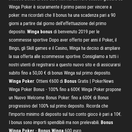
Winga Poker è sicuramente il primo passo per vincere a
poker: ma ricordati che Il bonus ha una scadenza pari a 90
giorni a partire dal giorno dell’effettuazione del primo
deposito.
Winga
bonus
di benvenuto 2019 per le
scommesse sportive Dopo aver offerto per anni il Poker, il
Bingo, gli Skill games e il Casino, Winga ha deciso di ampliare
la sua offerta alle scommesse sportive. Consigliamo a tutti i
nostri utenti di registrarsi a questo nuovo sito e di assicurarsi
subito fino a 50,00 € di bonus Winga sul primo deposito.
Winga
Poker
: Ottieni €600 di
Bonus
Gratis | PokerNews
Winga Poker Bonus - 100% fino a 600€ Winga Poker propone
un Nuovo Welcome Bonus Poker: fino a 600€ di Bonus
progressivo del 100% sul primo deposito. Ricorda che
l'importo minimo di deposito sul tuo conto gioco è pari a 10€.
I bonus sono importi spendibili ma non prelevabili.
Bonus
Winga
Poker
-
Bonus
Winga
600 euro